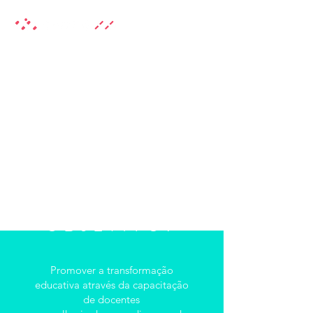
QUAL O
OBJETIVO?
Promover a transformação
educativa através da capacitação
de docentes