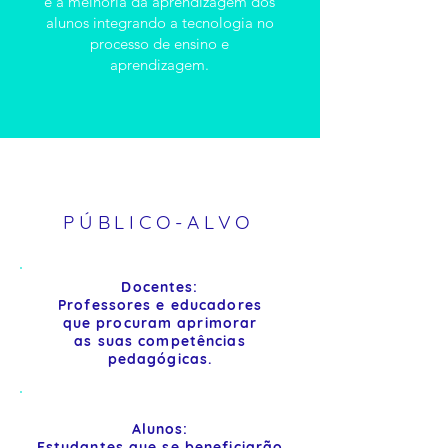
e a melhoria da aprendizagem dos
alunos integrando a tecnologia no
processo de ensino e
aprendizagem.
PÚBLICO-ALVO
Docentes:
Professores e educadores
que procuram aprimorar
as suas competências
pedagógicas.
Alunos:
Estudantes que se beneficiarão