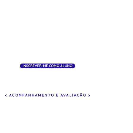
AVALIAÇÃO CONTÍNUA
Monitorização e feedback
constante para garantir o
progresso dos alunos.
INSCREVER-ME COMO ALUNO
< ACOMPANHAMENTO E AVALIAÇÃO >
REUNIÕES DE
PLANEAMENTO
E IMPLEMENTAÇÃO