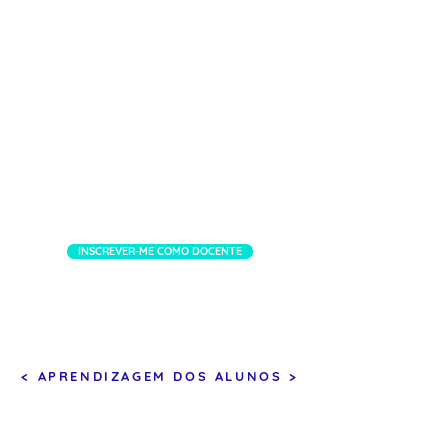
RECURSOS DIDÁTICOS
Materiais e ferramentas para
facilitar o ensino e a
aprendizagem.
INSCREVER-ME COMO DOCENTE
< APRENDIZAGEM DOS ALUNOS >
AULAS INTERATIVAS