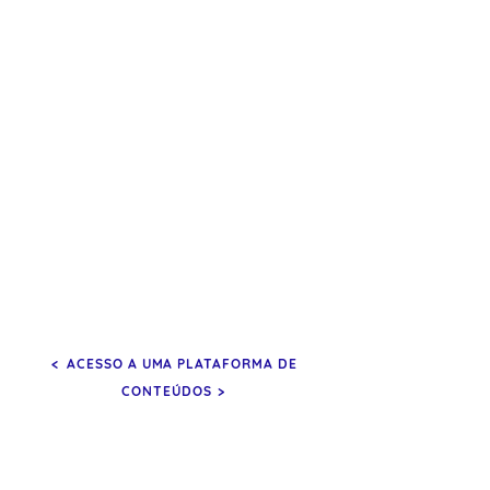
AVALIAÇÃO
Análise periódica dos
resultados para medir o
impacto e fazer os ajustes
necessários.
<
ACESSO A UMA PLATAFORMA DE
CONTEÚDOS
>
PROGRAMA MODULAR DE
AQUISIÇÃO DE COMPETÊNCIAS
E CONHECIMENTOS PARA OS